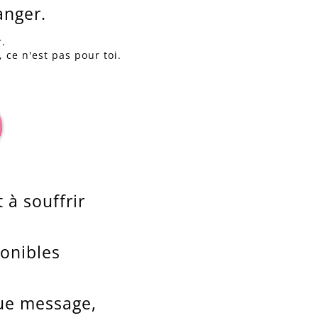
anger.
r.
 ce n'est pas pour toi.
 à souffrir
onibles
que message,