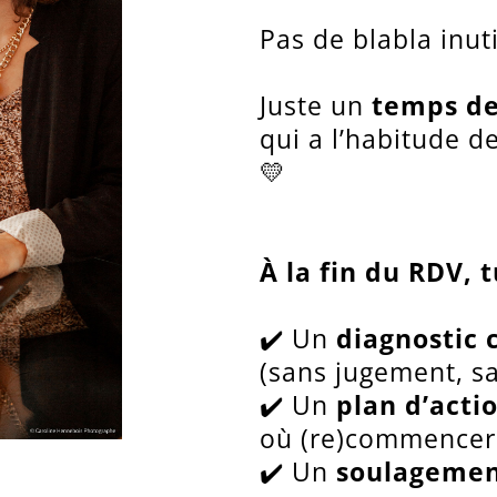
Pas de blabla inuti
Juste un
temps de
qui a l’habitude 
💛
À la fin du RDV, t
✔️ Un
diagnostic c
(sans jugement, s
✔️ Un
plan d’acti
où (re)commencer
✔️ Un
soulagemen