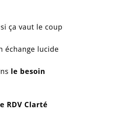
si ça vaut le coup
un échange lucide
ens
le besoin
le RDV Clarté