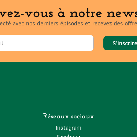
ivez-vous à notre news
cté avec nos derniers épisodes et recevez des offre
S'inscrir
Réseaux sociaux
Instagram
Facebook