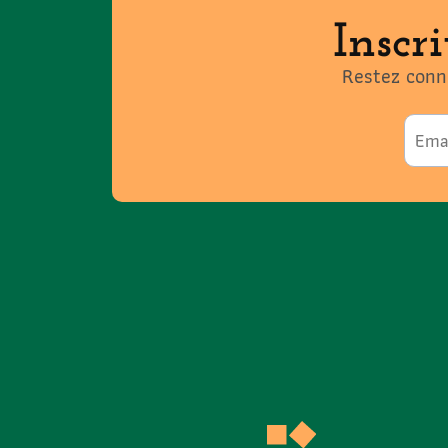
Inscr
Restez conne